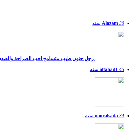
30
Alazam
سنه
رجل حنون طيب متسامح احب الصراحة والصدق
45
alfahad1
سنه
34
nooralsada
سنه