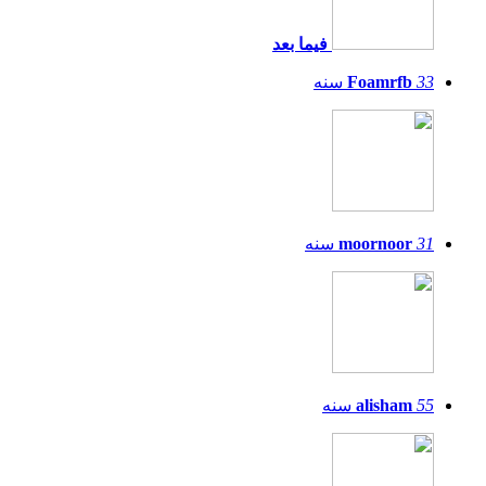
فيما بعد
33
Foamrfb
سنه
31
moornoor
سنه
55
alisham
سنه