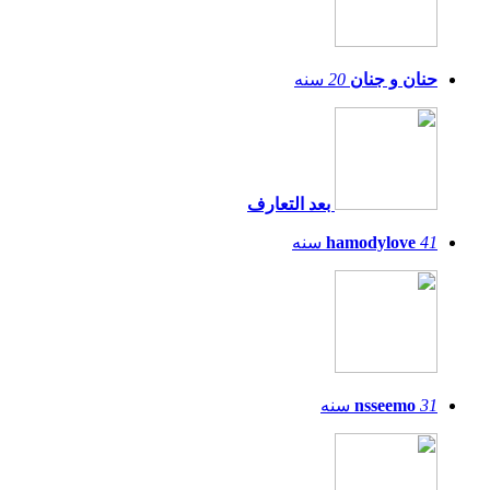
حنان و جنان
20
سنه
بعد التعارف
41
hamodylove
سنه
31
nsseemo
سنه