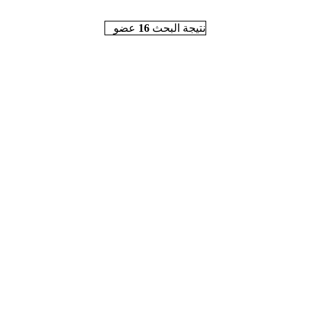
نتيجة البحث
16
عضو