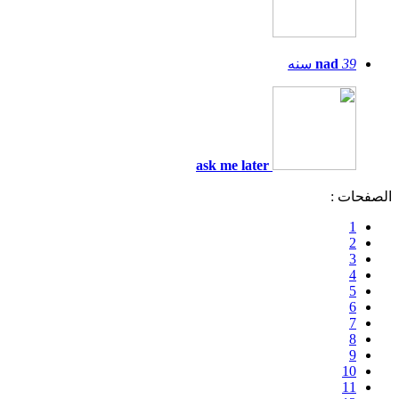
39
nad
سنه
ask me later
الصفحات :
1
2
3
4
5
6
7
8
9
10
11