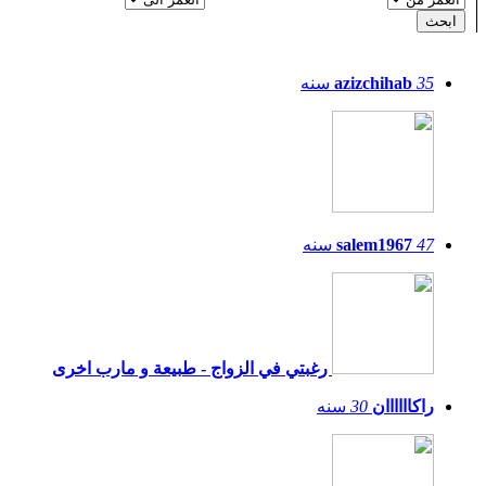
35
azizchihab
سنه
47
salem1967
سنه
رغبتي في الزواج - طبيعة و مارب اخرى
راكاااااان
30
سنه