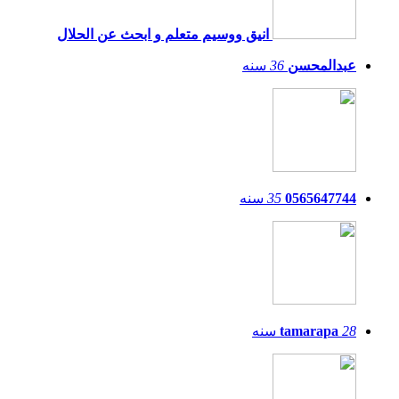
انيق ووسيم متعلم و ابحث عن الحلال
عبدالمحسن
36
سنه
0565647744
35
سنه
28
tamarapa
سنه