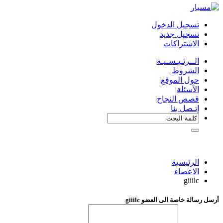
تسجيل الدخول
تسجيل جديد
الاشتراكات
الــرئـيـسـيـة
|
الشروط
|
حول الموقع
|
الأسئلة
|
قصص النجاح
|
إتـصل بنا
|
الرئيسية
الاعضاء
giiilc
أرسل رسالة خاصة الى العضو giiilc