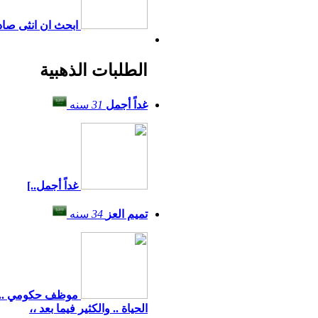
ابحث ان انثى صاد
الطلبات الذهبية
غداً أجمل
31
سنه
غداً أجمل..]
تميم العز
34
سنه
موظف حكومي .. مس
الحياة .. والكثير فيما بعد ،،