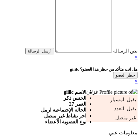
نص الرسالة
أرسل الرسالة
×
هل انت متأكد من حظر هذا العضو؟ giiilc
حظر العضو
×
الاسم
giiilc
الجنس
ذكر
يقبل المسيار
العمر
27
يقبل التعدد
الحالة الإجتماعية
ارمل
اخر نشاط
غير متصل
غير متصل
نوع العضوية
الأعضاء
معلومات عني