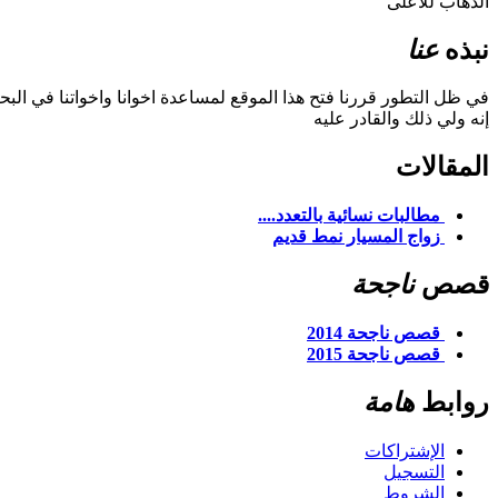
الذهاب للاعلى
نبذه
عنا
في ظل التطور قررنا فتح هذا الموقع لمساعدة اخوانا واخواتنا في ال
إنه ولي ذلك والقادر عليه
المقالات
مطالبات نسائية بالتعدد....
زواج المسيار نمط قديم
قصص
ناجحة
قصص ناجحة 2014
قصص ناجحة 2015
روابط
هامة
الإشتراكات
التسجيل
الشروط