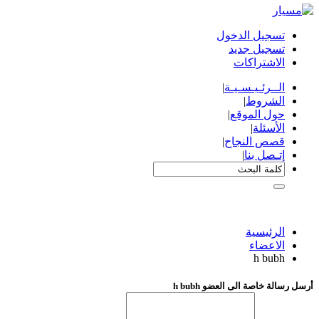
تسجيل الدخول
تسجيل جديد
الاشتراكات
الــرئـيـسـيـة
|
الشروط
|
حول الموقع
|
الأسئلة
|
قصص النجاح
|
إتـصل بنا
|
الرئيسية
الاعضاء
h bubh
أرسل رسالة خاصة الى العضو h bubh