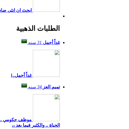
ابحث ان انثى صاد
الطلبات الذهبية
غداً أجمل
31
سنه
غداً أجمل..]
تميم العز
34
سنه
موظف حكومي .. مس
الحياة .. والكثير فيما بعد ،،