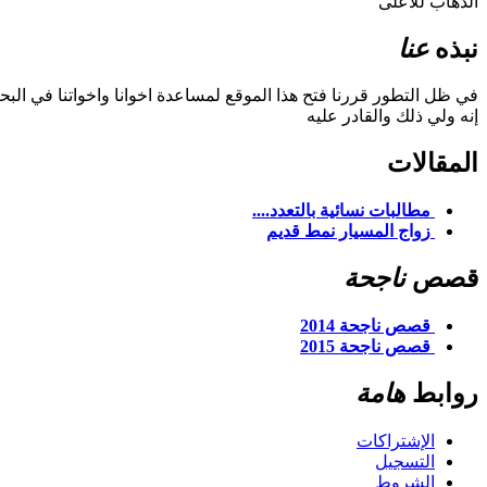
الذهاب للاعلى
نبذه
عنا
في ظل التطور قررنا فتح هذا الموقع لمساعدة اخوانا واخواتنا في ال
إنه ولي ذلك والقادر عليه
المقالات
مطالبات نسائية بالتعدد....
زواج المسيار نمط قديم
قصص
ناجحة
قصص ناجحة 2014
قصص ناجحة 2015
روابط
هامة
الإشتراكات
التسجيل
الشروط