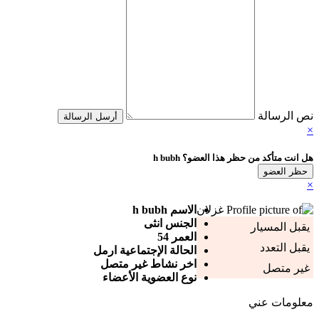
نص الرسالة
أرسل الرسالة
×
هل انت متأكد من حظر هذا العضو؟ h bubh
حظر العضو
×
الاسم
h bubh
الجنس
انثى
يقبل المسيار
العمر
54
يقبل التعدد
الحالة الإجتماعية
ارمل
اخر نشاط
غير متصل
غير متصل
نوع العضوية
الأعضاء
معلومات عني