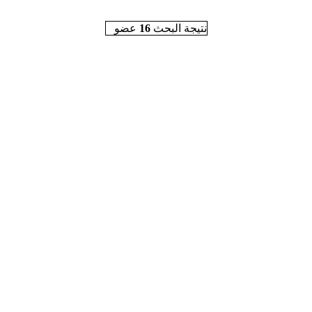
نتيجة البحث
16
عضو