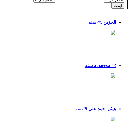
الحزين
40
سنه
43
alaaeesa
سنه
هيثم احمد علي
38
سنه