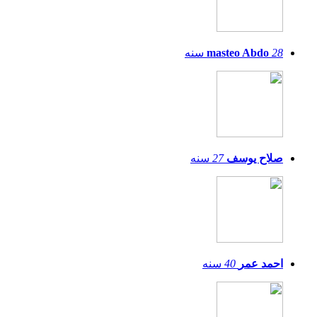
28
masteo Abdo
سنه
صلاح يوسف
27
سنه
احمد عمر
40
سنه