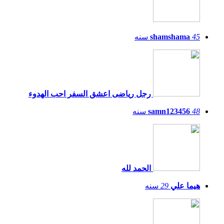
45
shamshama
سنه
رجل رياضى اعشق السفر احب الهدوء
48
samn123456
سنه
الحمد لله
هيما علي
29
سنه