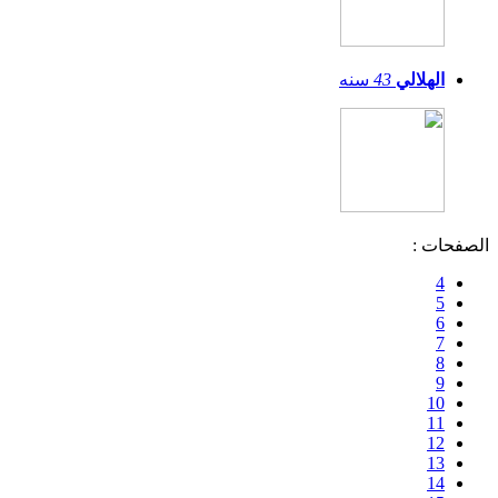
الهلالي
43
سنه
الصفحات :
4
5
6
7
8
9
10
11
12
13
14