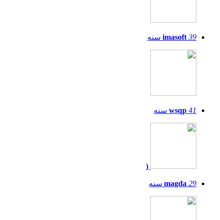
39
imasoft
سنه
41
wsqp
سنه
(
29
magda
سنه