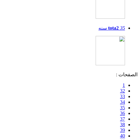
35
tota2
سنه
الصفحات :
1
32
33
34
35
36
37
38
39
40