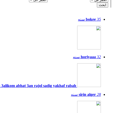
35
bokee
سنه
32
horiyaaa
سنه
salam 3alikom abhat 3an rajol sadig yakhaf rabah
28
sirin alger
سنه