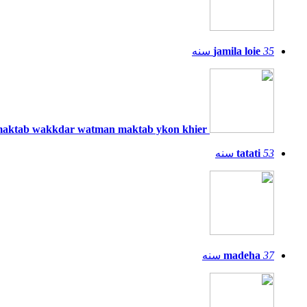
35
jamila loie
سنه
kol maktab wakkdar watman maktab ykon khier
53
tatati
سنه
37
madeha
سنه