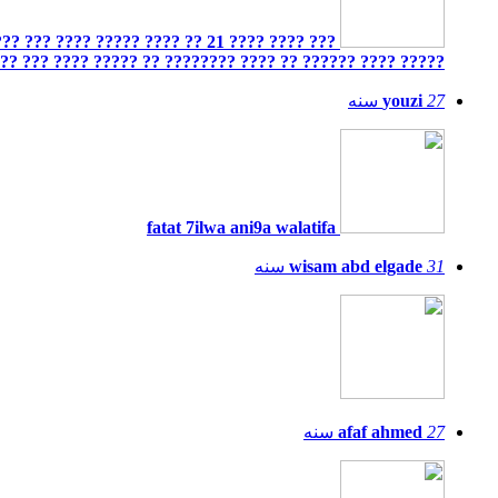
??? ???? ?????? ?? ???? ???????? ?? ????? ???? ??? ????
27
youzi
سنه
fatat 7ilwa ani9a walatifa
31
wisam abd elgade
سنه
27
afaf ahmed
سنه